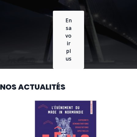
En
sa
vo
ir
pl
us
NOS ACTUALITÉS