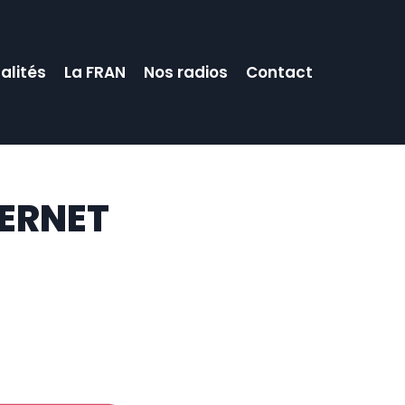
alités
La FRAN
Nos radios
Contact
TERNET